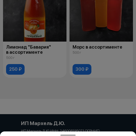
Лимонад "Бавария"
Морс в ассортименте
в ассортименте
500 г
500 г
250 ₽
300 ₽
ИП Мархель Д.Ю.
ИП Мархель Д.Ю. ИНН: 246008195071 ОГРНИП:
322237500131344 АО «Альфа-Банк» филиал