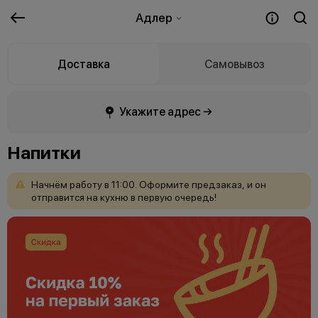
Адлер
Доставка
Самовывоз
Укажите адрес →
Напитки
Начнём
работу
в
11:00.
Оформите
предзаказ,
и
он
отправится
на
кухню
в
первую
очередь!