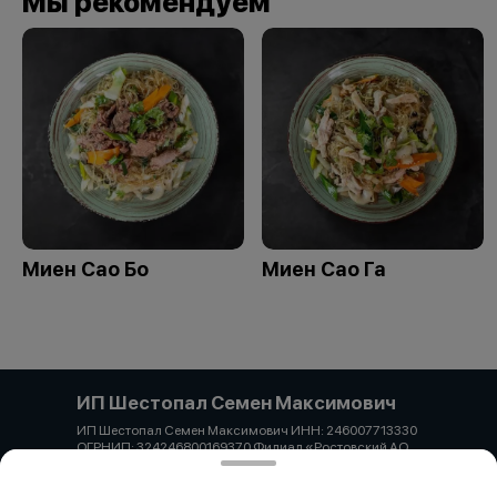
Мы рекомендуем
Миен Сао Бо
Миен Сао Га
ИП Шестопал Семен Максимович
ИП Шестопал Семен Максимович ИНН: 246007713330
ОГРНИП: 324246800169370 Филиал «Ростовский АО
«Альфа-Банк» к/с 3010181050000000207 р/с
40802810926350003022 Адрес: Краснодарский край,