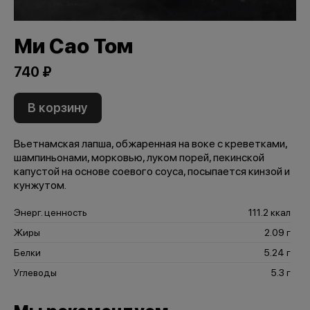
Ми Сао Том
740 ₽
В корзину
Вьетнамская лапша, обжаренная на воке с креветками,
шампиньонами, морковью, луком порей, пекинской
капустой на основе соевого соуса, посыпается кинзой и
кунжутом.
Энерг. ценность
111.2 ккал
Жиры
2.09 г
Белки
5.24 г
Углеводы
5.3 г