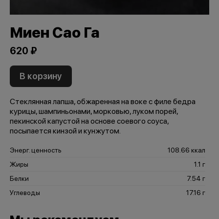
Миен Сао Га
620 ₽
В корзину
Стеклянная лапша, обжаренная на воке с филе бедра
курицы, шампиньонами, морковью, луком порей,
пекинской капустой на основе соевого соуса,
посыпается кинзой и кунжутом.
Энерг. ценность
108.66 ккал
Жиры
1.1 г
Белки
7.54 г
Углеводы
17.16 г